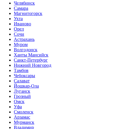
Челябинск
Самара
Магнитогорск
Ухта
Иваново
Орел
Сочи
Астрахань
Муром
Волгодонск
Ханты Мансийск
Санкт-Петербург
Нижний Новгород
Тамбов
Чебоксары
Салават
Йошкар-Ола
Луганск
Грозный
Омск
Уфа
Смоленск
Арзамас
Мурманск
Владимир