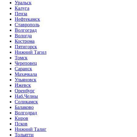
Уральск
Калуга
Пенза
Нефтекамск
Ставрополь
Волгоград
Вологда
Кострома
Пятигорск
Нижний Тагил
Томск
Череповец
Саранск
Махачкала
Ульяновск
Ижевск
Оренбург
Наб.Челны
Соликамск
Балаково
Волгодрад
Киров
Псков
Нижний Талиг
Тольятти