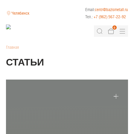
Email:
centr@bazismetall.ru
Челябинск
Тел.:
+7 (962) 567-22-92
0
Главная
СТАТЬИ