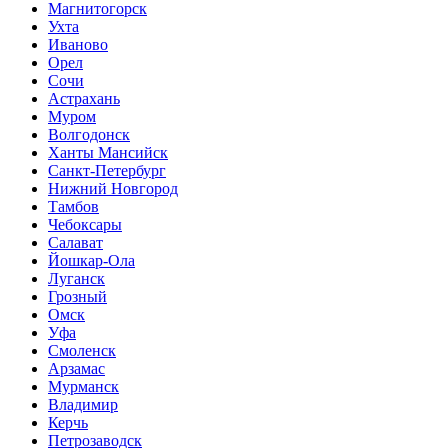
Магнитогорск
Ухта
Иваново
Орел
Сочи
Астрахань
Муром
Волгодонск
Ханты Мансийск
Санкт-Петербург
Нижний Новгород
Тамбов
Чебоксары
Салават
Йошкар-Ола
Луганск
Грозный
Омск
Уфа
Смоленск
Арзамас
Мурманск
Владимир
Керчь
Петрозаводск