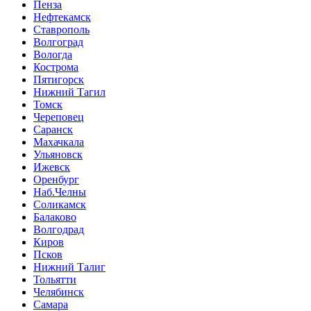
Пенза
Нефтекамск
Ставрополь
Волгоград
Вологда
Кострома
Пятигорск
Нижний Тагил
Томск
Череповец
Саранск
Махачкала
Ульяновск
Ижевск
Оренбург
Наб.Челны
Соликамск
Балаково
Волгодрад
Киров
Псков
Нижний Талиг
Тольятти
Челябинск
Самара