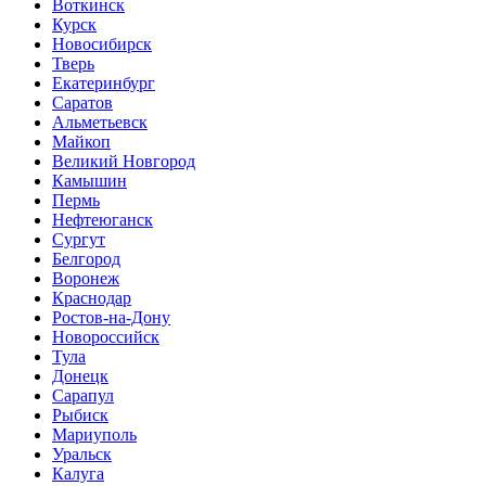
Воткинск
Курск
Новосибирск
Тверь
Екатеринбург
Саратов
Альметьевск
Майкоп
Великий Новгород
Камышин
Пермь
Нефтеюганск
Сургут
Белгород
Воронеж
Краснодар
Ростов-на-Дону
Новороссийск
Тула
Донецк
Сарапул
Рыбиск
Мариуполь
Уральск
Калуга